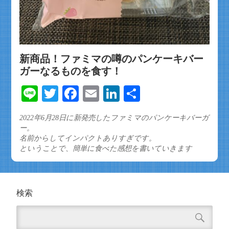
新商品！ファミマの噂のパンケーキバー
ガーなるものを食す！
Line
Twitter
Facebook
Email
LinkedIn
共
有
2022年6月28日に新発売したファミマのパンケーキバーガ
ー。
名前からしてインパクトありすぎです。
ということで、簡単に食べた感想を書いていきます
検索