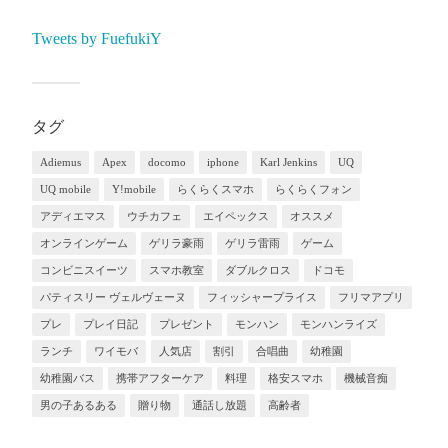
Tweets by FuefukiY
タグ
Adiemus
Apex
docomo
iphone
Karl Jenkins
UQ
UQ mobile
Y!mobile
らくらくスマホ
らくらくフォン
アディエマス
ウチカフェ
エイペックス
オススメ
オンラインゲーム
ゲリラ豪雨
ゲリラ雷雨
ゲーム
コンビニスイーツ
スマホ教室
ダブルクロス
ドコモ
パティスリー ヴェルヴェーヌ
フィッシャープライス
フリマアプリ
プレ
プレイ日記
プレゼント
モンハン
モンハンライズ
ランチ
ワイモバ
人気店
割引
合唱曲
幼稚園
幼稚園バス
携帯アフターケア
料理
格安スマホ
機械音痴
男の子あるある
贈り物
通話し放題
高齢者