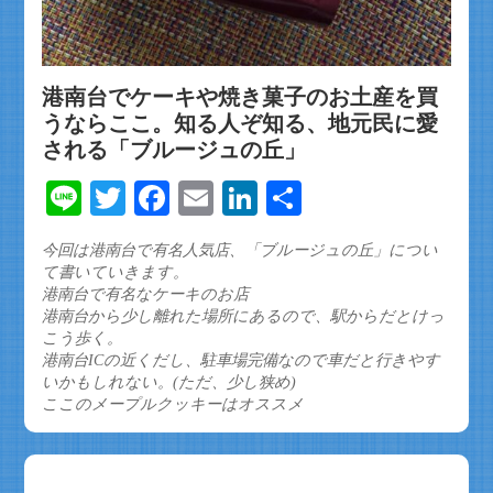
港南台でケーキや焼き菓子のお土産を買
うならここ。知る人ぞ知る、地元民に愛
される「ブルージュの丘」
Line
Twitter
Facebook
Email
LinkedIn
共
有
今回は港南台で有名人気店、「ブルージュの丘」につい
て書いていきます。
港南台で有名なケーキのお店
港南台から少し離れた場所にあるので、駅からだとけっ
こう歩く。
港南台ICの近くだし、駐車場完備なので車だと行きやす
いかもしれない。(ただ、少し狭め)
ここのメープルクッキーはオススメ