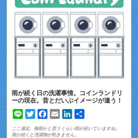
雨が続く日の洗濯事情。コインランドリ
ーの現在。昔とだいぶイメージが違う！
Line
Twitter
Facebook
Email
LinkedIn
共
有
ここ最近、梅雨かと思うくらい雨が続いていますね。
雨が続くと洗濯物が乾きません。