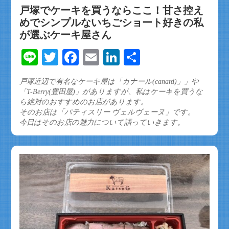
戸塚でケーキを買うならここ！甘さ控え
めでシンプルないちごショート好きの私
が選ぶケーキ屋さん
Line
Twitter
Facebook
Email
LinkedIn
共
有
戸塚近辺で有名なケーキ屋は「カナール(canard)」」や
「T-Berry(豊田屋)」がありますが、私はケーキを買うな
ら絶対のおすすめのお店があります。
そのお店は「パティスリー ヴェルヴェーヌ」です。
今日はそのお店の魅力について語っていきます。