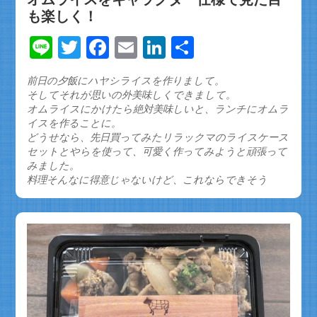
も楽しく！
Line
Twitter
Facebook
Email
LinkedIn
共
有
前日の夕飯にハヤシライスを作りまして。
そしてそれが思いの外美味しくできまして。
オムライスにかけたら絶対美味しいと、ランチにオムラ
イスを作ることに。
どうせなら、先日買ってみたリラックマのライスケース
セットとやらを使って、可愛く作ってみようと頑張って
みました。
料理そんなに得意じゃないけど、これならできそう