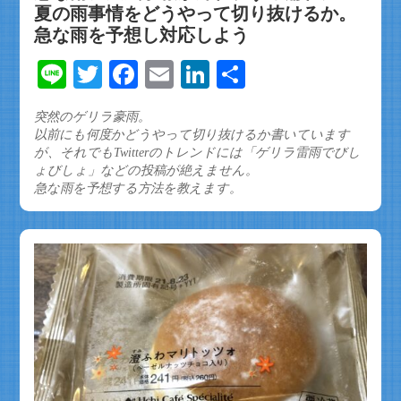
夏の雨事情をどうやって切り抜けるか。
急な雨を予想し対応しよう
Line
Twitter
Facebook
Email
LinkedIn
共
有
突然のゲリラ豪雨。
以前にも何度かどうやって切り抜けるか書いています
が、それでもTwitterのトレンドには「ゲリラ雷雨でびし
ょびしょ」などの投稿が絶えません。
急な雨を予想する方法を教えます。