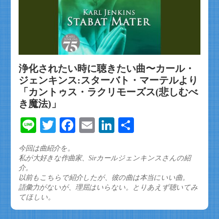
浄化されたい時に聴きたい曲〜カール・
ジェンキンス:スターバト・マーテルより
「カントゥス・ラクリモーズス(悲しむべ
き魔法)」
Line
Twitter
Facebook
Email
LinkedIn
共
有
今回は曲紹介を。
私が大好きな作曲家、Sirカールジェンキンスさんの紹
介。
以前もこちらで紹介したが、彼の曲は本当にいい曲。
語彙力がないが、理屈はいらない。とりあえず聴いてみ
てほしい。