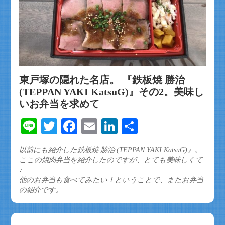
東戸塚の隠れた名店。 『鉄板焼 勝治
(TEPPAN YAKI KatsuG)』その2。美味し
いお弁当を求めて
Line
Twitter
Facebook
Email
LinkedIn
共
有
以前にも紹介した鉄板焼 勝治 (TEPPAN YAKI KatsuG)』。
ここの焼肉弁当を紹介したのですが、とても美味しくて
♪
他のお弁当も食べてみたい！ということで、またお弁当
の紹介です。