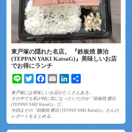
東戸塚の隠れた名店。 『鉄板焼 勝治
(TEPPAN YAKI KatsuG)』美味しいお店
でお得にランチ
Line
Twitter
Facebook
Email
LinkedIn
共
有
東戸塚には美味しいお店がたくさんある。
その中でも私が特に気になったいたのが『鉄板焼 勝治
(TEPPAN YAKI KatsuG)』だ。
今回はその『鉄板焼 勝治 (TEPPAN YAKI KatsuG)』さんの
レポートをまとめる。