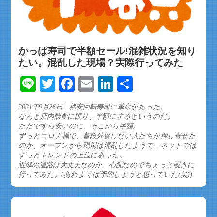
かっぱ寿司で半額セール!混雑状況を知り
たい。混乱した現場？実際行ってみた
Line
Twitter
Facebook
Email
LinkedIn
共
有
2021年9月26日、格安回転寿司に革命があった。
なんと店内飲食に限り、半額にするというのだ。
ただですら安いのに、そこから半額。
ずっとコロナ禍で、普段外食しない人たちが押し寄せた
のか、オープンから現場は混乱したようで、ネットでは
ずっとトレンドの上位にあった。
近隣の道路は大丈夫なのか、心配なのでちょっと覗きに
行ってみた。(あわよくば予約しようと思っていた(笑))