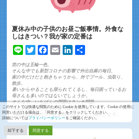
夏休み中の子供のお昼ご飯事情。外食な
しはきつい？我が家の定番は
Line
Twitter
Facebook
Email
LinkedIn
共
有
世の中は五輪一色。
そんな中でも新型コロナの影響で外出自粛の毎日。
家の中だけだと飽きちゃうから、外でプール、虫取り、
散歩。
暑いからやることも限られてくるし、毎日困っているお
母さんも多いのではないでしょうか。
そんな中、いちばんの問題はランチ問題。
このサイトでは快適な閲覧のために Cookie を使用しています。Cookie の使用に
同じようなメニューで文句を言う子供。
同意いただける場合は、「同意する」をクリックしてください。
今回は我が家のランチ事情をちょっとご紹介します。
詳細については
プライバシーポリシー
をご確認ください。
却下する
同意する