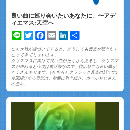
良い曲に巡り会いたいあなたに。〜アデ
ィエマス:天空へ
Line
Twitter
Facebook
Email
LinkedIn
共
有
なんか秋が近づいてくると、どうしても音楽が聴きたく
なってきてしまいます。
クリスマスに向けて良い曲がたくさんあるし、クリスマ
スが終わると今度は復活祭なので、復活祭でも良い曲が
たくさんあります。(もちろんクラシック音楽の話です)
今回紹介する音楽は、前回に引き続き、カールおじさん
の曲を。