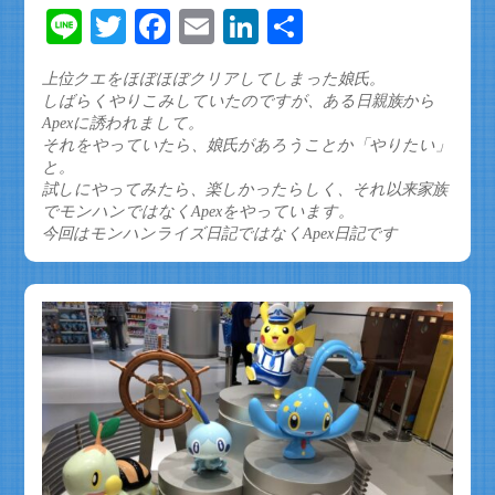
Line
Twitter
Facebook
Email
LinkedIn
共
有
上位クエをほぼほぼクリアしてしまった娘氏。
しばらくやりこみしていたのですが、ある日親族から
Apexに誘われまして。
それをやっていたら、娘氏があろうことか「やりたい」
と。
試しにやってみたら、楽しかったらしく、それ以来家族
でモンハンではなくApexをやっています。
今回はモンハンライズ日記ではなくApex日記です