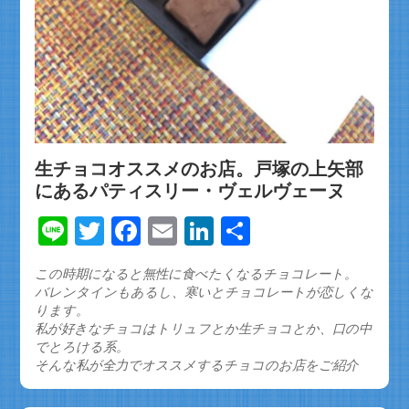
生チョコオススメのお店。戸塚の上矢部
にあるパティスリー・ヴェルヴェーヌ
Line
Twitter
Facebook
Email
LinkedIn
共
有
この時期になると無性に食べたくなるチョコレート。
バレンタインもあるし、寒いとチョコレートが恋しくな
ります。
私が好きなチョコはトリュフとか生チョコとか、口の中
でとろける系。
そんな私が全力でオススメするチョコのお店をご紹介