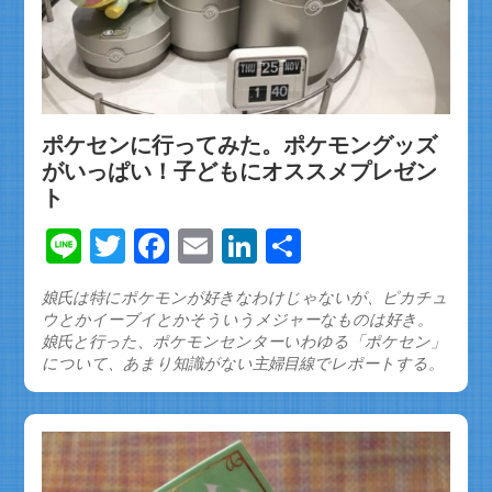
ポケセンに行ってみた。ポケモングッズ
がいっぱい！子どもにオススメプレゼン
ト
Line
Twitter
Facebook
Email
LinkedIn
共
有
娘氏は特にポケモンが好きなわけじゃないが、ピカチュ
ウとかイーブイとかそういうメジャーなものは好き。
娘氏と行った、ポケモンセンターいわゆる「ポケセン」
について、あまり知識がない主婦目線でレポートする。