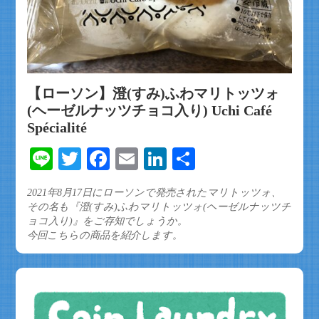
【ローソン】澄(すみ)ふわマリトッツォ
(ヘーゼルナッツチョコ入り) Uchi Café
Spécialité
Line
Twitter
Facebook
Email
LinkedIn
共
有
2021年8月17日にローソンで発売されたマリトッツォ、
その名も『澄(すみ)ふわマリトッツォ(ヘーゼルナッツチ
ョコ入り)』をご存知でしょうか。
今回こちらの商品を紹介します。