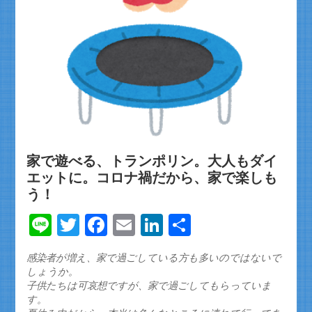
家で遊べる、トランポリン。大人もダイ
エットに。コロナ禍だから、家で楽しも
う！
Line
Twitter
Facebook
Email
LinkedIn
共
有
感染者が増え、家で過ごしている方も多いのではないで
しょうか。
子供たちは可哀想ですが、家で過ごしてもらっていま
す。