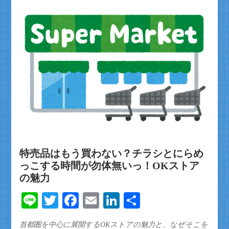
特売品はもう買わない？チラシとにらめ
っこする時間が勿体無いっ！OKストア
の魅力
Line
Twitter
Facebook
Email
LinkedIn
共
有
首都圏を中心に展開するOKストアの魅力と、なぜそこを