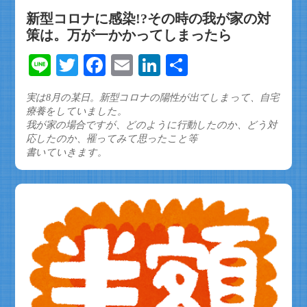
新型コロナに感染!?その時の我が家の対
策は。万が一かかってしまったら
Line
Twitter
Facebook
Email
LinkedIn
共
有
実は8月の某日。新型コロナの陽性が出てしまって、自宅
療養をしていました。
我が家の場合ですが、どのように行動したのか、どう対
応したのか、罹ってみて思ったこと等
書いていきます。