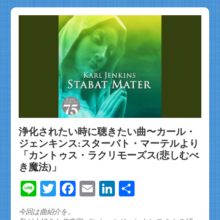
浄化されたい時に聴きたい曲〜カール・
ジェンキンス:スターバト・マーテルより
「カントゥス・ラクリモーズス(悲しむべ
き魔法)」
Line
Twitter
Facebook
Email
LinkedIn
共
有
今回は曲紹介を。