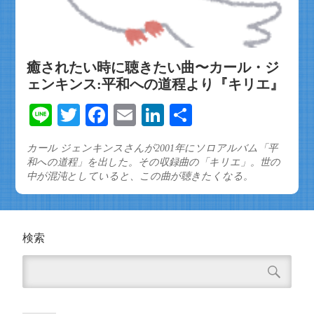
癒されたい時に聴きたい曲〜カール・ジ
ェンキンス:平和への道程より『キリエ』
Line
Twitter
Facebook
Email
LinkedIn
共
有
カール ジェンキンスさんが2001年にソロアルバム「平
和への道程」を出した。その収録曲の「キリエ」。世の
中が混沌としていると、この曲が聴きたくなる。
検索