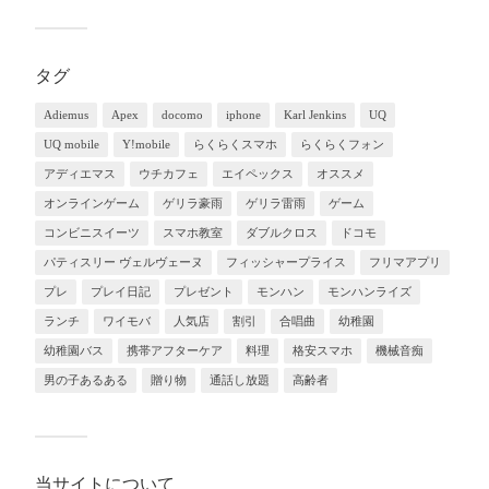
タグ
Adiemus
Apex
docomo
iphone
Karl Jenkins
UQ
UQ mobile
Y!mobile
らくらくスマホ
らくらくフォン
アディエマス
ウチカフェ
エイペックス
オススメ
オンラインゲーム
ゲリラ豪雨
ゲリラ雷雨
ゲーム
コンビニスイーツ
スマホ教室
ダブルクロス
ドコモ
パティスリー ヴェルヴェーヌ
フィッシャープライス
フリマアプリ
プレ
プレイ日記
プレゼント
モンハン
モンハンライズ
ランチ
ワイモバ
人気店
割引
合唱曲
幼稚園
幼稚園バス
携帯アフターケア
料理
格安スマホ
機械音痴
男の子あるある
贈り物
通話し放題
高齢者
当サイトについて