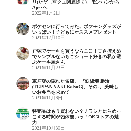
リ(ただし村クエ関連除く)。モンハンから
Apexへ
2022年1月2日
ポケセンに行ってみた。ポケモングッズが
いっぱい！子どもにオススメプレゼント
2021年12月10日
戸塚でケーキを買うならここ！甘さ控えめ
でシンプルないちごショート好きの私が選
ぶケーキ屋さん
2021年11月23日
東戸塚の隠れた名店。 『鉄板焼 勝治
(TEPPAN YAKI KatsuG)』その2。美味し
いお弁当を求めて
2021年11月6日
特売品はもう買わない？チラシとにらめっ
こする時間が勿体無いっ！OKストアの魅
力
2021年10月30日