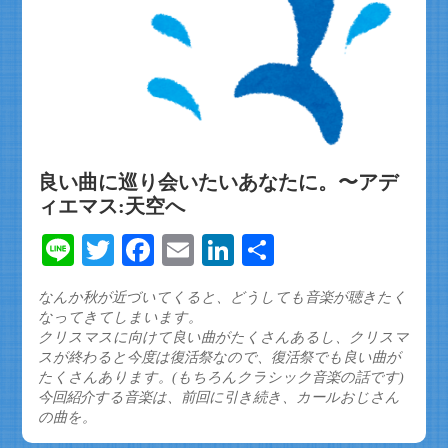
良い曲に巡り会いたいあなたに。〜アデ
ィエマス:天空へ
Line
Twitter
Facebook
Email
LinkedIn
共
有
なんか秋が近づいてくると、どうしても音楽が聴きたく
なってきてしまいます。
クリスマスに向けて良い曲がたくさんあるし、クリスマ
スが終わると今度は復活祭なので、復活祭でも良い曲が
たくさんあります。(もちろんクラシック音楽の話です)
今回紹介する音楽は、前回に引き続き、カールおじさん
の曲を。