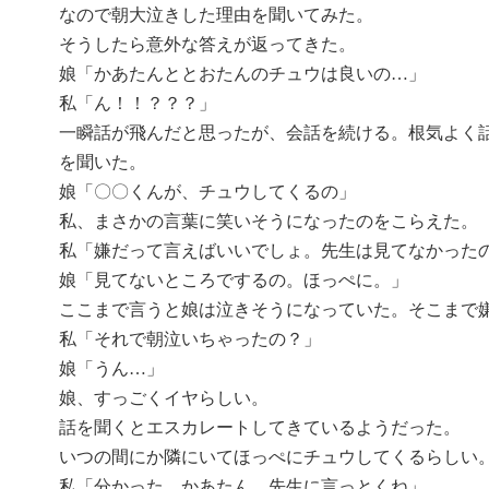
なので朝大泣きした理由を聞いてみた。
そうしたら意外な答えが返ってきた。
娘「かあたんととおたんのチュウは良いの…」
私「ん！！？？？」
一瞬話が飛んだと思ったが、会話を続ける。根気よく
を聞いた。
娘「〇〇くんが、チュウしてくるの」
私、まさかの言葉に笑いそうになったのをこらえた。
私「嫌だって言えばいいでしょ。先生は見てなかった
娘「見てないところでするの。ほっぺに。」
ここまで言うと娘は泣きそうになっていた。そこまで
私「それで朝泣いちゃったの？」
娘「うん…」
娘、すっごくイヤらしい。
話を聞くとエスカレートしてきているようだった。
いつの間にか隣にいてほっぺにチュウしてくるらしい
私「分かった。かあたん、先生に言っとくね」