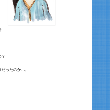
話
の？」
嫌だったのか…。
。