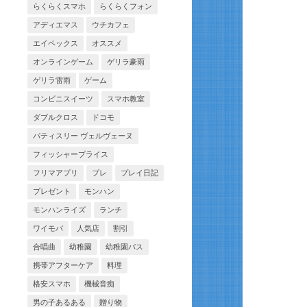
らくらくスマホ
らくらくフォン
アディエマス
ウチカフェ
エイペックス
オススメ
オンラインゲーム
ゲリラ豪雨
ゲリラ雷雨
ゲーム
コンビニスイーツ
スマホ教室
ダブルクロス
ドコモ
パティスリー ヴェルヴェーヌ
フィッシャープライス
フリマアプリ
プレ
プレイ日記
プレゼント
モンハン
モンハンライズ
ランチ
ワイモバ
人気店
割引
合唱曲
幼稚園
幼稚園バス
携帯アフターケア
料理
格安スマホ
機械音痴
男の子あるある
贈り物