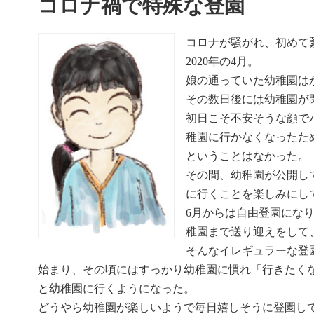
コロナ禍で特殊な登園
コロナが騒がれ、初めて
2020年の4月。
娘の通っていた幼稚園は
その数日後には幼稚園が
初日こそ不安そうな顔で
稚園に行かなくなったた
ということはなかった。
その間、幼稚園が公開し
に行くことを楽しみにし
6月からは自由登園にな
稚園まで送り迎えをして
そんなイレギュラーな登
始まり、その頃にはすっかり幼稚園に慣れ「行きたく
と幼稚園に行くようになった。
どうやら幼稚園が楽しいようで毎日嬉しそうに登園し