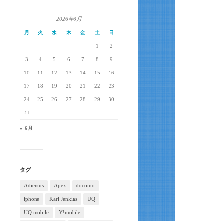
2026年8月
月
火
水
木
金
土
日
1
2
3
4
5
6
7
8
9
10
11
12
13
14
15
16
17
18
19
20
21
22
23
24
25
26
27
28
29
30
31
« 6月
タグ
Adiemus
Apex
docomo
iphone
Karl Jenkins
UQ
UQ mobile
Y!mobile