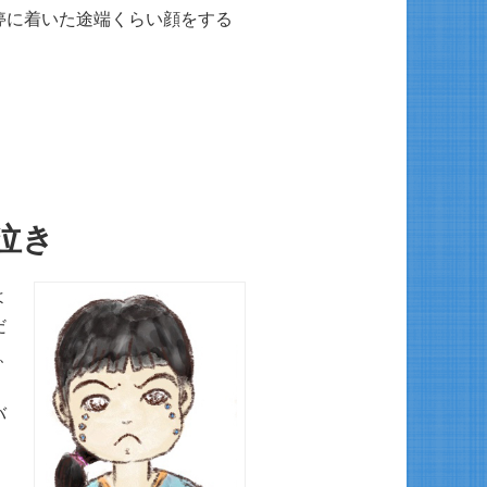
停に着いた途端くらい顔をする
泣き
よ
だ
、
バ