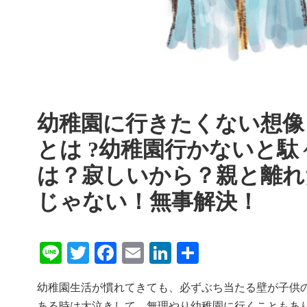
幼稚園に行きたくない想像
とは ?幼稚園行かないと
は？寂しいから？親と離れ
じゃない！無事解決！
Line
Twitter
Facebook
Email
LinkedIn
共
有
幼稚園生活が慣れてきても、必ずぶち当たる壁が子供
ある時は大泣きして、無理やり幼稚園に行くこともあ