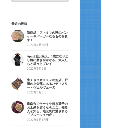
最近の投稿
新商品！ファミマの噂のパン
ケーキバーガーなるものを食
す！
2022年6月30日
Apex日記:娘氏、5歳になりよ
り腕に磨きがかかる。大人た
ちと堂々とプレイ
2022年5月2日
生チョコオススメのお店。戸
塚の上矢部にあるパティスリ
ー・ヴェルヴェーヌ
2022年3月3日
港南台でケーキや焼き菓子の
お土産を買うならここ。知る
人ぞ知る、地元民に愛される
「ブルージュの丘」
2022年1月17日