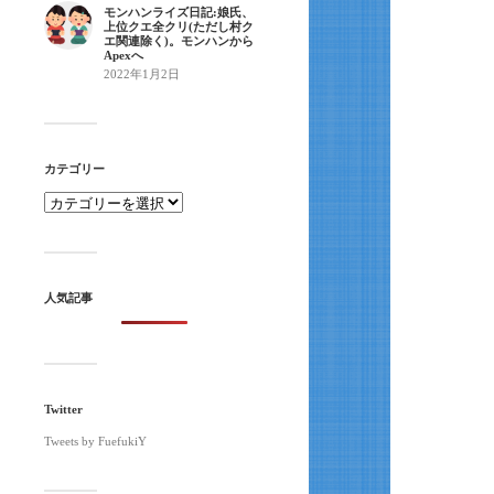
モンハンライズ日記:娘氏、
上位クエ全クリ(ただし村ク
エ関連除く)。モンハンから
Apexへ
2022年1月2日
カテゴリー
人気記事
Twitter
Tweets by FuefukiY