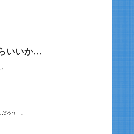
らいいか…
た。
んだろう…。