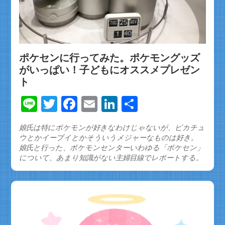
ポケセンに行ってみた。ポケモングッズ
がいっぱい！子どもにオススメプレゼン
ト
Line
Twitter
Facebook
Email
LinkedIn
共
有
娘氏は特にポケモンが好きなわけじゃないが、ピカチュ
ウとかイーブイとかそういうメジャーなものは好き。
娘氏と行った、ポケモンセンターいわゆる「ポケセン」
について、あまり知識がない主婦目線でレポートする。