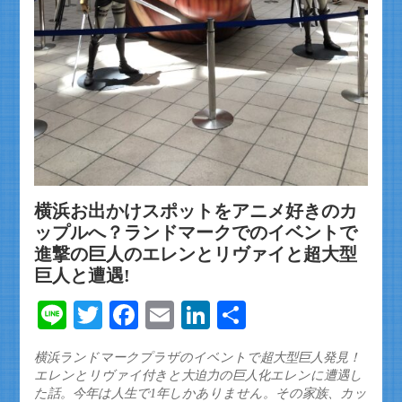
横浜お出かけスポットをアニメ好きのカ
ップルへ？ランドマークでのイベントで
進撃の巨人のエレンとリヴァイと超大型
巨人と遭遇!
Line
Twitter
Facebook
Email
LinkedIn
共
有
横浜ランドマークプラザのイベントで超大型巨人発見！
エレンとリヴァイ付きと大迫力の巨人化エレンに遭遇し
た話。今年は人生で1年しかありません。その家族、カッ