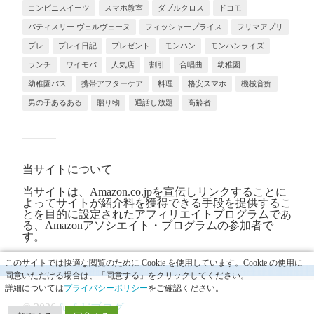
コンビニスイーツ
スマホ教室
ダブルクロス
ドコモ
パティスリー ヴェルヴェーヌ
フィッシャープライス
フリマアプリ
プレ
プレイ日記
プレゼント
モンハン
モンハンライズ
ランチ
ワイモバ
人気店
割引
合唱曲
幼稚園
幼稚園バス
携帯アフターケア
料理
格安スマホ
機械音痴
男の子あるある
贈り物
通話し放題
高齢者
当サイトについて
当サイトは、Amazon.co.jpを宣伝しリンクすることに
よってサイトが紹介料を獲得できる手段を提供するこ
とを目的に設定されたアフィリエイトプログラムであ
る、Amazonアソシエイト・プログラムの参加者で
す。
このサイトでは快適な閲覧のために Cookie を使用しています。Cookie の使用に
同意いただける場合は、「同意する」をクリックしてください。
詳細については
プライバシーポリシー
をご確認ください。
© 2026
fuefukiブログ