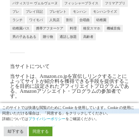
パティスリー ヴェルヴェーヌ
フィッシャープライス
フリマアプリ
プレ
プレイ日記
プレゼント
モンハン
モンハンライズ
ランチ
ワイモバ
人気店
割引
合唱曲
幼稚園
幼稚園バス
携帯アフターケア
料理
格安スマホ
機械音痴
男の子あるある
贈り物
通話し放題
高齢者
当サイトについて
当サイトは、Amazon.co.jpを宣伝しリンクすることに
よってサイトが紹介料を獲得できる手段を提供するこ
とを目的に設定されたアフィリエイトプログラムであ
る、Amazonアソシエイト・プログラムの参加者で
す。
このサイトでは快適な閲覧のために Cookie を使用しています。Cookie の使用に
同意いただける場合は、「同意する」をクリックしてください。
詳細については
プライバシーポリシー
をご確認ください。
© 2026
fuefukiブログ
却下する
同意する