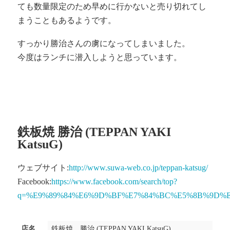
ても数量限定のため早めに行かないと売り切れてし
まうこともあるようです。
すっかり勝治さんの虜になってしまいました。
今度はランチに潜入しようと思っています。
鉄板焼 勝治 (TEPPAN YAKI
KatsuG)
ウェブサイト:
http://www.suwa-web.co.jp/teppan-katsug/
Facebook:
https://www.facebook.com/search/top?
q=%E9%89%84%E6%9D%BF%E7%84%BC%E5%8B%9D%
店名
鉄板焼 勝治 (TEPPAN YAKI KatsuG)