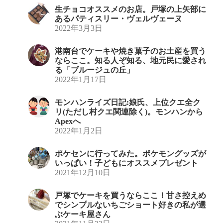
生チョコオススメのお店。戸塚の上矢部に
あるパティスリー・ヴェルヴェーヌ
2022年3月3日
港南台でケーキや焼き菓子のお土産を買う
ならここ。知る人ぞ知る、地元民に愛され
る「ブルージュの丘」
2022年1月17日
モンハンライズ日記:娘氏、上位クエ全ク
リ(ただし村クエ関連除く)。モンハンから
Apexへ
2022年1月2日
ポケセンに行ってみた。ポケモングッズが
いっぱい！子どもにオススメプレゼント
2021年12月10日
戸塚でケーキを買うならここ！甘さ控えめ
でシンプルないちごショート好きの私が選
ぶケーキ屋さん