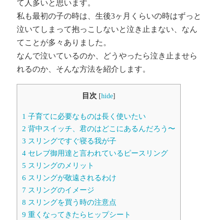
て人多いと思います。
私も最初の子の時は、生後3ヶ月くらいの時はずっと
泣いてしまって抱っこしないと泣き止まない、なん
てことが多々ありました。
なんで泣いているのか、どうやったら泣き止ませら
れるのか、そんな方法を紹介します。
目次
[
hide
]
1
子育てに必要なものは長く使いたい
2
背中スイッチ、君のはどこにあるんだろう〜
3
スリングですぐ寝る我が子
4
セレブ御用達と言われているピースリング
5
スリングのメリット
6
スリングが敬遠されるわけ
7
スリングのイメージ
8
スリングを買う時の注意点
9
重くなってきたらヒップシート