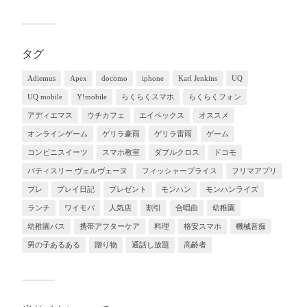
タグ
Adiemus
Apex
docomo
iphone
Karl Jenkins
UQ
UQ mobile
Y!mobile
らくらくスマホ
らくらくフォン
アディエマス
ウチカフェ
エイペックス
オススメ
オンラインゲーム
ゲリラ豪雨
ゲリラ雷雨
ゲーム
コンビニスイーツ
スマホ教室
ダブルクロス
ドコモ
パティスリー ヴェルヴェーヌ
フィッシャープライス
フリマアプリ
プレ
プレイ日記
プレゼント
モンハン
モンハンライズ
ランチ
ワイモバ
人気店
割引
合唱曲
幼稚園
幼稚園バス
携帯アフターケア
料理
格安スマホ
機械音痴
男の子あるある
贈り物
通話し放題
高齢者