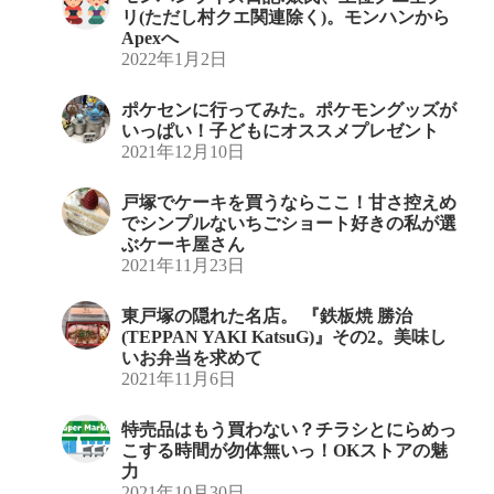
リ(ただし村クエ関連除く)。モンハンから
Apexへ
2022年1月2日
ポケセンに行ってみた。ポケモングッズが
いっぱい！子どもにオススメプレゼント
2021年12月10日
戸塚でケーキを買うならここ！甘さ控えめ
でシンプルないちごショート好きの私が選
ぶケーキ屋さん
2021年11月23日
東戸塚の隠れた名店。 『鉄板焼 勝治
(TEPPAN YAKI KatsuG)』その2。美味し
いお弁当を求めて
2021年11月6日
特売品はもう買わない？チラシとにらめっ
こする時間が勿体無いっ！OKストアの魅
力
2021年10月30日