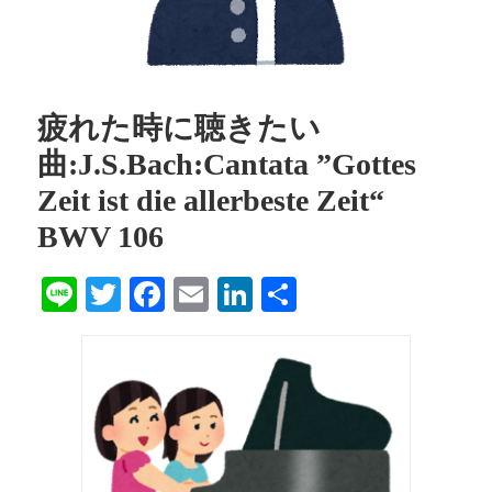
疲れた時に聴きたい
曲:J.S.Bach:Cantata ”Gottes
Zeit ist die allerbeste Zeit“
BWV 106
Line
Twitter
Facebook
Email
LinkedIn
共
有