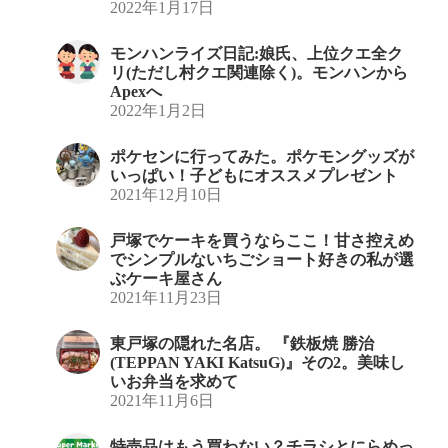
2022年1月17日
モンハンライズ日記:娘氏、上位クエ全ク
リ(ただし村クエ関連除く)。モンハンから
Apexへ
2022年1月2日
ポケセンに行ってみた。ポケモングッズが
いっぱい！子どもにオススメプレゼント
2021年12月10日
戸塚でケーキを買うならここ！甘さ控えめ
でシンプルないちごショート好きの私が選
ぶケーキ屋さん
2021年11月23日
東戸塚の隠れた名店。 『鉄板焼 勝治
(TEPPAN YAKI KatsuG)』その2。美味し
いお弁当を求めて
2021年11月6日
特売品はもう買わない？チラシとにらめっ