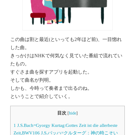
この曲は割と最近(といっても2年ほど前)、一目惚れ
した曲。
きっかけはNHKで何気なく見ていた番組で流れてい
たもの。
すぐさま曲を探すアプリを起動した。
そして曲名が判明。
しかも、今時って奏者まで出るのね。
ということで紹介していく。
目次
[
hide
]
1
J.S.Bach=Gyorgy Kurtag:Gottes Zeit ist die allerbeste
Zeit,BWV106 J.S.バッハ=クルターグ：神の時こそい