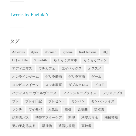
Tweets by FuefukiY
タグ
Adiemus
Apex
docomo
iphone
Karl Jenkins
UQ
UQ mobile
Y!mobile
らくらくスマホ
らくらくフォン
アディエマス
ウチカフェ
エイペックス
オススメ
オンラインゲーム
ゲリラ豪雨
ゲリラ雷雨
ゲーム
コンビニスイーツ
スマホ教室
ダブルクロス
ドコモ
パティスリー ヴェルヴェーヌ
フィッシャープライス
フリマアプリ
プレ
プレイ日記
プレゼント
モンハン
モンハンライズ
ランチ
ワイモバ
人気店
割引
合唱曲
幼稚園
幼稚園バス
携帯アフターケア
料理
格安スマホ
機械音痴
男の子あるある
贈り物
通話し放題
高齢者