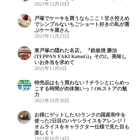
2021年12月10日
戸塚でケーキを買うならここ！甘さ控えめ
でシンプルないちごショート好きの私が選
ぶケーキ屋さん
2021年11月23日
東戸塚の隠れた名店。 『鉄板焼 勝治
(TEPPAN YAKI KatsuG)』その2。美味し
いお弁当を求めて
2021年11月6日
特売品はもう買わない？チラシとにらめっ
こする時間が勿体無いっ！OKストアの魅
力
2021年10月30日
お得にゲットしたA5ランクの国産和牛を
使った2日目のハヤシライスをアレンジ！
オムライスをキャラクター仕様で見た目も
楽しく！
2021年10月24日