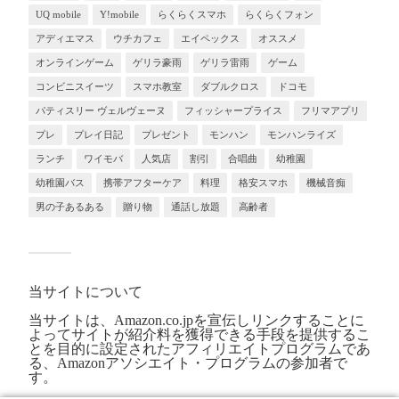
UQ mobile
Y!mobile
らくらくスマホ
らくらくフォン
アディエマス
ウチカフェ
エイペックス
オススメ
オンラインゲーム
ゲリラ豪雨
ゲリラ雷雨
ゲーム
コンビニスイーツ
スマホ教室
ダブルクロス
ドコモ
パティスリー ヴェルヴェーヌ
フィッシャープライス
フリマアプリ
プレ
プレイ日記
プレゼント
モンハン
モンハンライズ
ランチ
ワイモバ
人気店
割引
合唱曲
幼稚園
幼稚園バス
携帯アフターケア
料理
格安スマホ
機械音痴
男の子あるある
贈り物
通話し放題
高齢者
当サイトについて
当サイトは、Amazon.co.jpを宣伝しリンクすることに
よってサイトが紹介料を獲得できる手段を提供するこ
とを目的に設定されたアフィリエイトプログラムであ
る、Amazonアソシエイト・プログラムの参加者で
す。