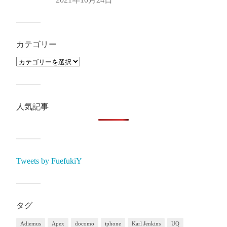
カテゴリー
人気記事
Tweets by FuefukiY
タグ
Adiemus
Apex
docomo
iphone
Karl Jenkins
UQ