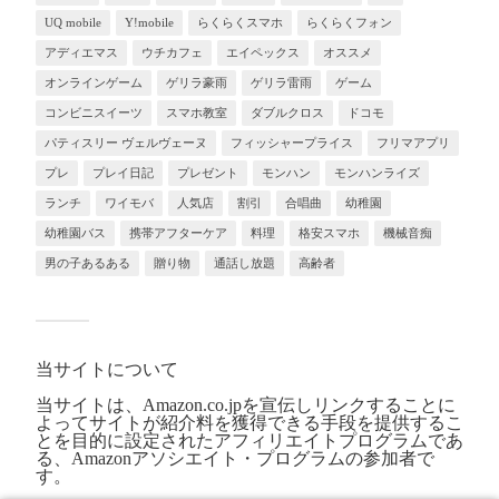
UQ mobile
Y!mobile
らくらくスマホ
らくらくフォン
アディエマス
ウチカフェ
エイペックス
オススメ
オンラインゲーム
ゲリラ豪雨
ゲリラ雷雨
ゲーム
コンビニスイーツ
スマホ教室
ダブルクロス
ドコモ
パティスリー ヴェルヴェーヌ
フィッシャープライス
フリマアプリ
プレ
プレイ日記
プレゼント
モンハン
モンハンライズ
ランチ
ワイモバ
人気店
割引
合唱曲
幼稚園
幼稚園バス
携帯アフターケア
料理
格安スマホ
機械音痴
男の子あるある
贈り物
通話し放題
高齢者
当サイトについて
当サイトは、Amazon.co.jpを宣伝しリンクすることに
よってサイトが紹介料を獲得できる手段を提供するこ
とを目的に設定されたアフィリエイトプログラムであ
る、Amazonアソシエイト・プログラムの参加者で
す。