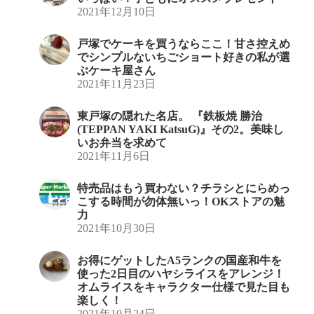
2021年12月10日
戸塚でケーキを買うならここ！甘さ控えめ
でシンプルないちごショート好きの私が選
ぶケーキ屋さん
2021年11月23日
東戸塚の隠れた名店。 『鉄板焼 勝治
(TEPPAN YAKI KatsuG)』その2。美味し
いお弁当を求めて
2021年11月6日
特売品はもう買わない？チラシとにらめっ
こする時間が勿体無いっ！OKストアの魅
力
2021年10月30日
お得にゲットしたA5ランクの国産和牛を
使った2日目のハヤシライスをアレンジ！
オムライスをキャラクター仕様で見た目も
楽しく！
2021年10月24日