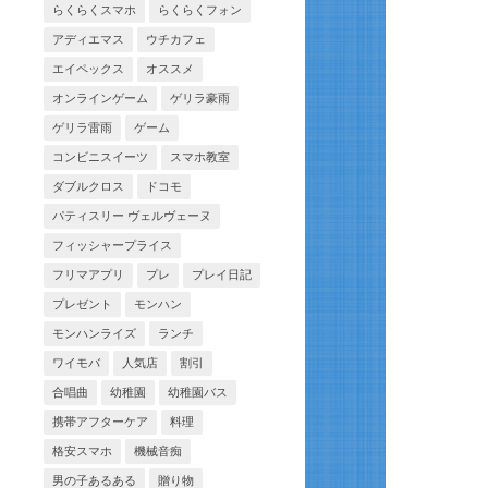
らくらくスマホ
らくらくフォン
アディエマス
ウチカフェ
エイペックス
オススメ
オンラインゲーム
ゲリラ豪雨
ゲリラ雷雨
ゲーム
コンビニスイーツ
スマホ教室
ダブルクロス
ドコモ
パティスリー ヴェルヴェーヌ
フィッシャープライス
フリマアプリ
プレ
プレイ日記
プレゼント
モンハン
モンハンライズ
ランチ
ワイモバ
人気店
割引
合唱曲
幼稚園
幼稚園バス
携帯アフターケア
料理
格安スマホ
機械音痴
男の子あるある
贈り物