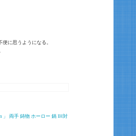
と不便に思うようになる。
。
。
m 」 両手 鋳物 ホーロー 鍋 IH対