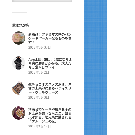
最近の投稿
新商品！ファミマの噂のパン
ケーキバーガーなるものを食
す！
2022年6月30日
Apex日記:娘氏、5歳になりよ
り腕に磨きがかかる。大人た
ちと堂々とプレイ
2022年5月2日
生チョコオススメのお店。戸
塚の上矢部にあるパティスリ
ー・ヴェルヴェーヌ
2022年3月3日
港南台でケーキや焼き菓子の
お土産を買うならここ。知る
人ぞ知る、地元民に愛される
「ブルージュの丘」
2022年1月17日