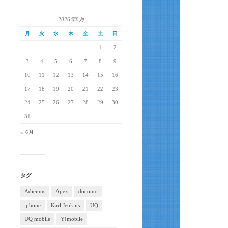
2026年8月
月
火
水
木
金
土
日
1
2
3
4
5
6
7
8
9
10
11
12
13
14
15
16
17
18
19
20
21
22
23
24
25
26
27
28
29
30
31
« 6月
タグ
Adiemus
Apex
docomo
iphone
Karl Jenkins
UQ
UQ mobile
Y!mobile