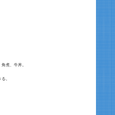
、角煮、牛丼。
きる。