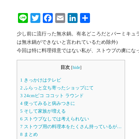
Line
Twitter
Facebook
Email
LinkedIn
共
有
少し前に流行った無水鍋。有名どころだとバーミキュラ
は無水鍋ができないと言われているため除外)
今回は特に料理得意ではない私が、ストウブの虜にな
目次
[
hide
]
1
きっかけはテレビ
2
ふらっと立ち寄ったショップにて
3
24cmピコ ココット ラウンド
4
使ってみると病みつきに
5
そして家族が増える
6
ストウブなしでは考えられない
7
ストウブ用の料理本をたくさん持っているが…
8
まとめ