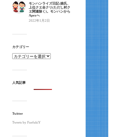
モンハンライズ日記:娘氏、
上位クエ全クリ(ただし村ク
エ関連除く)。モンハンから
Apexへ
2022年1月2日
カテゴリー
人気記事
Twitter
Tweets by FuefukiY