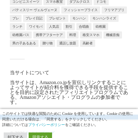
コンビニスイーツ
スマホ教室
ダブルクロス
ドコモ
パティスリー ヴェルヴェーヌ
フィッシャープライス
フリマアプリ
プレ
プレイ日記
プレゼント
モンハン
モンハンライズ
ランチ
ワイモバ
人気店
割引
合唱曲
幼稚園
幼稚園バス
携帯アフターケア
料理
格安スマホ
機械音痴
男の子あるある
贈り物
通話し放題
高齢者
当サイトについて
当サイトは、Amazon.co.jpを宣伝しリンクすることに
よってサイトが紹介料を獲得できる手段を提供するこ
とを目的に設定されたアフィリエイトプログラムであ
る、Amazonアソシエイト・プログラムの参加者で
す。
このサイトでは快適な閲覧のために Cookie を使用しています。Cookie の使用に
同意いただける場合は、「同意する」をクリックしてください。
詳細については
プライバシーポリシー
をご確認ください。
© 2026
fuefukiブログ
却下する
同意する