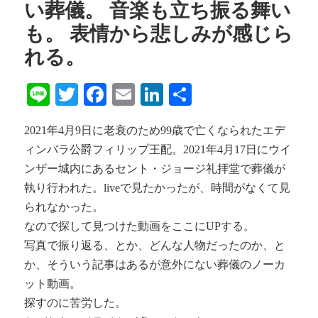
い葬儀。 音楽も立ち振る舞い
も。 表情から悲しみが感じら
れる。
Line
Twitter
Facebook
Email
LinkedIn
共
有
2021年4月9日に老衰のため99歳で亡くなられたエデ
ィンバラ公爵フィリップ王配。2021年4月17日にウイ
ンザー城内にあるセント・ジョージ礼拝堂で葬儀が
執り行われた。liveで見たかったが、時間がなくて見
られなかった。
なので探して見つけた動画をここにUPする。
写真で振り返る、とか、どんな人物だったのか、と
か、そういう記事はあるが意外にない葬儀のノーカ
ット動画。
探すのに苦労した。