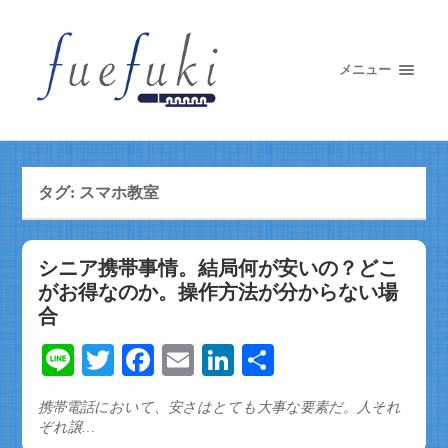
メニュー
タグ:
スマホ教室
シニア携帯事情。結局何が安いの？どこ
がお得なのか。操作方法が分からない場
合
Line
Twitter
Facebook
Email
LinkedIn
共
有
携帯電話において、安さはとても大事な要素だ。人それ
ぞれ譲…