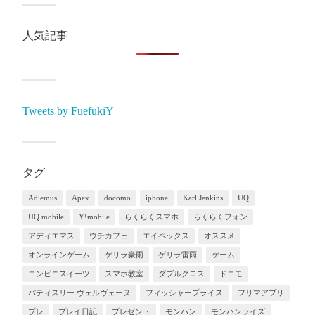
人気記事
Tweets by FuefukiY
タグ
Adiemus
Apex
docomo
iphone
Karl Jenkins
UQ
UQ mobile
Y!mobile
らくらくスマホ
らくらくフォン
アディエマス
ウチカフェ
エイペックス
オススメ
オンラインゲーム
ゲリラ豪雨
ゲリラ雷雨
ゲーム
コンビニスイーツ
スマホ教室
ダブルクロス
ドコモ
パティスリー ヴェルヴェーヌ
フィッシャープライス
フリマアプリ
プレ
プレイ日記
プレゼント
モンハン
モンハンライズ