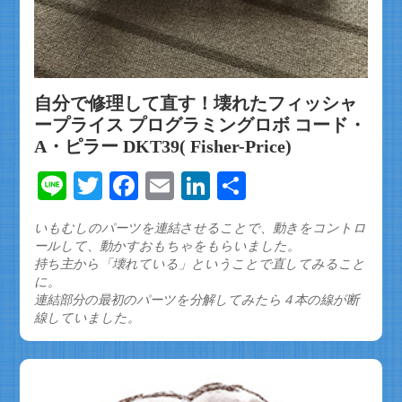
自分で修理して直す！壊れたフィッシャ
ープライス プログラミングロボ コード・
A・ピラー DKT39( Fisher-Price)
Line
Twitter
Facebook
Email
LinkedIn
共
有
いもむしのパーツを連結させることで、動きをコントロ
ールして、動かすおもちゃをもらいました。
持ち主から「壊れている」ということで直してみること
に。
連結部分の最初のパーツを分解してみたら４本の線が断
線していました。