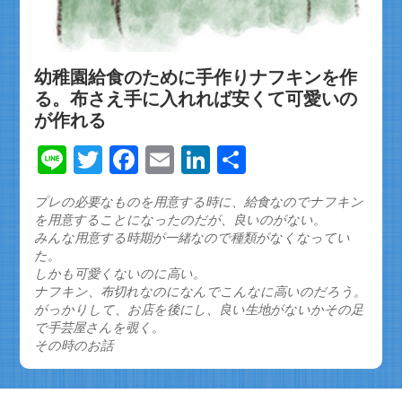
幼稚園給食のために手作りナフキンを作
る。布さえ手に入れれば安くて可愛いの
が作れる
Line
Twitter
Facebook
Email
LinkedIn
共
有
プレの必要なものを用意する時に、給食なのでナフキン
を用意することになったのだが、良いのがない。
みんな用意する時期が一緒なので種類がなくなってい
た。
しかも可愛くないのに高い。
ナフキン、布切れなのになんでこんなに高いのだろう。
がっかりして、お店を後にし、良い生地がないかその足
で手芸屋さんを覗く。
その時のお話