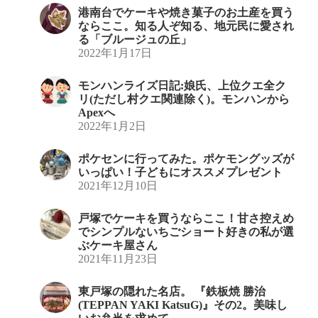
港南台でケーキや焼き菓子のお土産を買う
ならここ。知る人ぞ知る、地元民に愛され
る「ブルージュの丘」
2022年1月17日
モンハンライズ日記:娘氏、上位クエ全ク
リ(ただし村クエ関連除く)。モンハンから
Apexへ
2022年1月2日
ポケセンに行ってみた。ポケモングッズが
いっぱい！子どもにオススメプレゼント
2021年12月10日
戸塚でケーキを買うならここ！甘さ控えめ
でシンプルないちごショート好きの私が選
ぶケーキ屋さん
2021年11月23日
東戸塚の隠れた名店。 『鉄板焼 勝治
(TEPPAN YAKI KatsuG)』その2。美味し