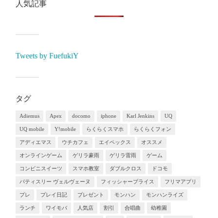
人気記事
Tweets by FuefukiY
タグ
Adiemus
Apex
docomo
iphone
Karl Jenkins
UQ
UQ mobile
Y!mobile
らくらくスマホ
らくらくフォン
アディエマス
ウチカフェ
エイペックス
オススメ
オンラインゲーム
ゲリラ豪雨
ゲリラ雷雨
ゲーム
コンビニスイーツ
スマホ教室
ダブルクロス
ドコモ
パティスリー ヴェルヴェーヌ
フィッシャープライス
フリマアプリ
プレ
プレイ日記
プレゼント
モンハン
モンハンライズ
ランチ
ワイモバ
人気店
割引
合唱曲
幼稚園