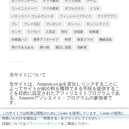
オンラインゲーム
ゲリラ豪雨
ゲリラ雷雨
ゲーム
コンビニスイーツ
スマホ教室
ダブルクロス
ドコモ
パティスリー ヴェルヴェーヌ
フィッシャープライス
フリマアプリ
プレ
プレイ日記
プレゼント
モンハン
モンハンライズ
ランチ
ワイモバ
人気店
割引
合唱曲
幼稚園
幼稚園バス
携帯アフターケア
料理
格安スマホ
機械音痴
男の子あるある
贈り物
通話し放題
高齢者
当サイトについて
当サイトは、Amazon.co.jpを宣伝しリンクすることに
よってサイトが紹介料を獲得できる手段を提供するこ
とを目的に設定されたアフィリエイトプログラムであ
る、Amazonアソシエイト・プログラムの参加者で
す。
このサイトでは快適な閲覧のために Cookie を使用しています。Cookie の使用に
同意いただける場合は、「同意する」をクリックしてください。
詳細については
プライバシーポリシー
をご確認ください。