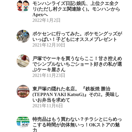
モンハンライズ日記:娘氏、上位クエ全ク
リ(ただし村クエ関連除く)。モンハンから
Apexへ
2022年1月2日
ポケセンに行ってみた。ポケモングッズが
いっぱい！子どもにオススメプレゼント
2021年12月10日
戸塚でケーキを買うならここ！甘さ控えめ
でシンプルないちごショート好きの私が選
ぶケーキ屋さん
2021年11月23日
東戸塚の隠れた名店。 『鉄板焼 勝治
(TEPPAN YAKI KatsuG)』その2。美味し
いお弁当を求めて
2021年11月6日
特売品はもう買わない？チラシとにらめっ
こする時間が勿体無いっ！OKストアの魅
力