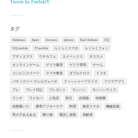
Tweets by FuefukiY
タグ
Adiemus
Apex
docomo
iphone
Karl Jenkins
UQ
UQ mobile
Y!mobile
らくらくスマホ
らくらくフォン
アディエマス
ウチカフェ
エイペックス
オススメ
オンラインゲーム
ゲリラ豪雨
ゲリラ雷雨
ゲーム
コンビニスイーツ
スマホ教室
ダブルクロス
ドコモ
パティスリー ヴェルヴェーヌ
フィッシャープライス
フリマアプリ
プレ
プレイ日記
プレゼント
モンハン
モンハンライズ
ランチ
ワイモバ
人気店
割引
合唱曲
幼稚園
幼稚園バス
携帯アフターケア
料理
格安スマホ
機械音痴
男の子あるある
贈り物
通話し放題
高齢者