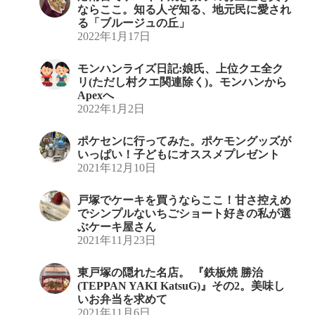
ならここ。知る人ぞ知る、地元民に愛され
る「ブルージュの丘」
2022年1月17日
モンハンライズ日記:娘氏、上位クエ全ク
リ(ただし村クエ関連除く)。モンハンから
Apexへ
2022年1月2日
ポケセンに行ってみた。ポケモングッズが
いっぱい！子どもにオススメプレゼント
2021年12月10日
戸塚でケーキを買うならここ！甘さ控えめ
でシンプルないちごショート好きの私が選
ぶケーキ屋さん
2021年11月23日
東戸塚の隠れた名店。 『鉄板焼 勝治
(TEPPAN YAKI KatsuG)』その2。美味し
いお弁当を求めて
2021年11月6日