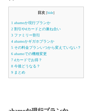
目次
[
hide
]
1
ahamoか現行プランか
2
割引やdカードとの兼ね合い
3
ファミリー割引
4
ahamoかギガホプランか
5
その料金プランいつから変えていない？
6
ahamoでの機種変更
7
dカードでお得？
8
今後どうなる？
9
まとめ
ahamoか現行プランか