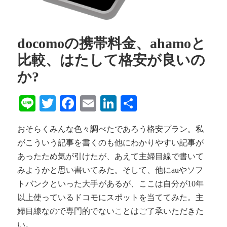
docomoの携帯料金、ahamoと
比較、はたして格安が良いの
か?
Line
Twitter
Facebook
Email
LinkedIn
共
有
おそらくみんな色々調べたであろう格安プラン。私
がこういう記事を書くのも他にわかりやすい記事が
あったため気が引けたが、あえて主婦目線で書いて
みようかと思い書いてみた。そして、他にauやソフ
トバンクといった大手があるが、ここは自分が10年
以上使っているドコモにスポットを当ててみた。主
婦目線なので専門的でないことはご了承いただきた
い。