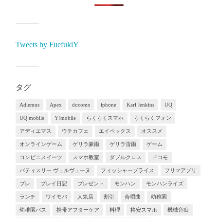
Tweets by FuefukiY
タグ
Adiemus
Apex
docomo
iphone
Karl Jenkins
UQ
UQ mobile
Y!mobile
らくらくスマホ
らくらくフォン
アディエマス
ウチカフェ
エイペックス
オススメ
オンラインゲーム
ゲリラ豪雨
ゲリラ雷雨
ゲーム
コンビニスイーツ
スマホ教室
ダブルクロス
ドコモ
パティスリー ヴェルヴェーヌ
フィッシャープライス
フリマアプリ
プレ
プレイ日記
プレゼント
モンハン
モンハンライズ
ランチ
ワイモバ
人気店
割引
合唱曲
幼稚園
幼稚園バス
携帯アフターケア
料理
格安スマホ
機械音痴